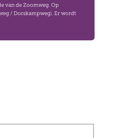
ijde van de Zoomweg. Op
esweg / Dorskampweg). Er wordt