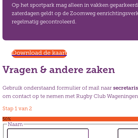
Op het sportpark mag alleen in vakken geparkeerd
zaterdagen geldt op de Zoomweg eenrichtingsverke
regelmatig gecontroleerd.
Download de kaart
Vragen & andere zaken
secretar
Gebruik onderstaand formulier of mail naar
om contact op te nemen met Rugby Club Wageningen
Stap
1
van
2
50%
Naam