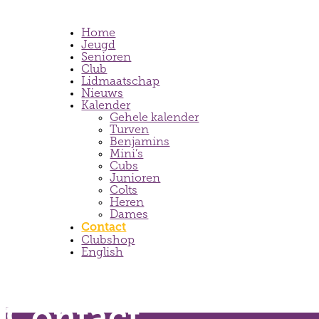
Home
Jeugd
Senioren
Club
Lidmaatschap
Nieuws
Kalender
Gehele kalender
Turven
Benjamins
Mini’s
Cubs
Junioren
Colts
Heren
Dames
Contact
Clubshop
English
Contact