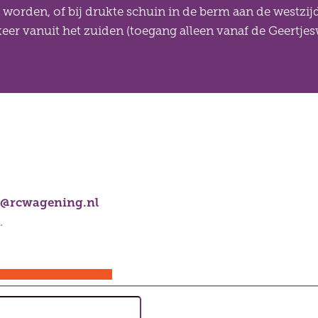
 worden, of bij drukte schuin in de berm aan de westz
er vanuit het zuiden (toegang alleen vanaf de Geertj
is@rcwagening.nl
.