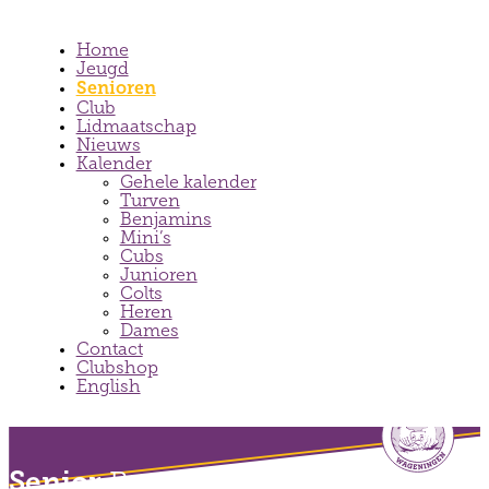
Home
Jeugd
Senioren
Club
Lidmaatschap
Nieuws
Kalender
Gehele kalender
Turven
Benjamins
Mini’s
Cubs
Junioren
Colts
Heren
Dames
Contact
Clubshop
English
Senior
Rugby