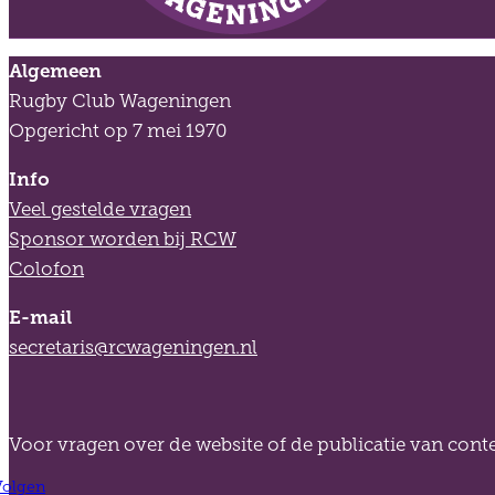
Algemeen
Rugby Club Wageningen
Opgericht op 7 mei 1970
Info
Veel gestelde vragen
Sponsor worden bij RCW
Colofon
E-mail
secretaris@rcwageningen.nl
Voor vragen over de website of de publicatie van co
Volgen